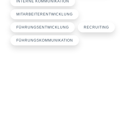
INTERNE KOMMUNIKATION
MITARBEITERENTWICKLUNG
FÜHRUNGSENTWICKLUNG
RECRUITING
FÜHRUNGSKOMMUNIKATION
Büroanschrift
loyalworks® by Miriam Engel
Rosenbaumweg 30
37124 Rosdorf
E-Mail:
engel@loyalworks.de
Telefon: +49 551 3816757