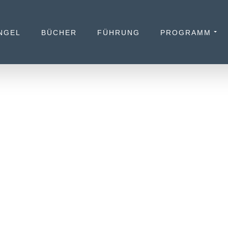
NGEL
BÜCHER
FÜHRUNG
PROGRAMM
N SICHT: FÜHRUNG IM
W NORMAL
BER 2020
LOYAL BLOG