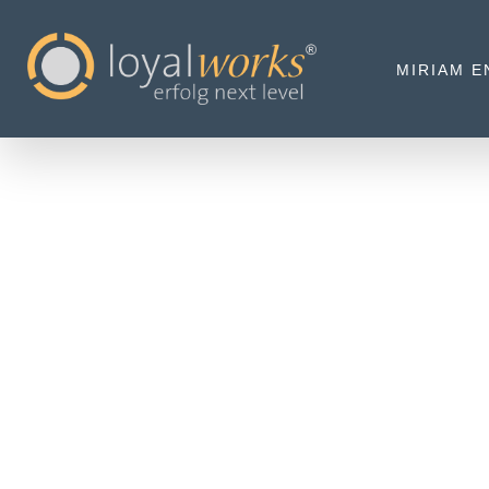
MIRIAM E
KEIN ENDE I
NE
20 OKTO