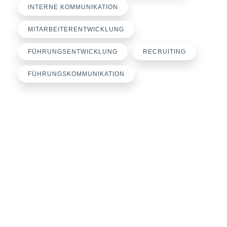
INTERNE KOMMUNIKATION
MITARBEITERENTWICKLUNG
FÜHRUNGSENTWICKLUNG
RECRUITING
FÜHRUNGSKOMMUNIKATION
Büroanschrift
loyalworks® by Miriam Engel
Rosenbaumweg 30
37124 Rosdorf
E-Mail:
engel@loyalworks.de
Telefon: +49 551 3816757