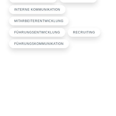
INTERNE KOMMUNIKATION
MITARBEITERENTWICKLUNG
FÜHRUNGSENTWICKLUNG
RECRUITING
FÜHRUNGSKOMMUNIKATION
Büroanschrift
loyalworks® by Miriam Engel
Rosenbaumweg 30
37124 Rosdorf
E-Mail:
engel@loyalworks.de