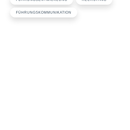
FÜHRUNGSKOMMUNIKATION
Büroanschrift
loyalworks® by Miriam Engel
Rosenbaumweg 30
37124 Rosdorf
E-Mail:
engel@loyalworks.de
Telefon: +49 551 3816757
Mobil: +49 174 9091119