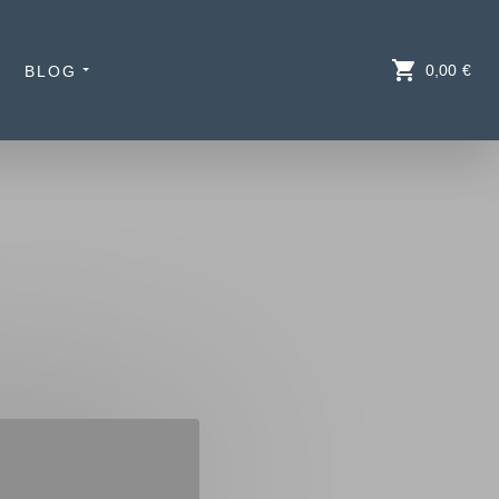
0,00
€
BLOG