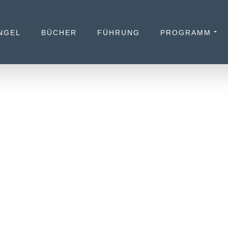
NGEL
BÜCHER
FÜHRUNG
PROGRAMM
YSTEME BRAUCHEN
STARKE MENSCHEN
MBER 2024
LOYAL BLOG