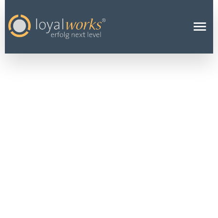
WIE KÖNNEN
UNTERNEHME
N ZEIGEN,
DASS SIE SICH
EHRLICH FÜR
IHRE
MITARBEITER
EINSETZEN?
17 MÄRZ 2019
LOYAL BLOG