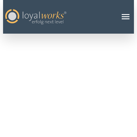
WAS
SOUVERÄNIT
ÄT
AUSMACHT -
UND WARUM
GEFÜHLLOSIG
KEIT NICHTS
DAMIT ZU
TUN HAT
2 MAI 2021
LOYAL BLOG
Während die Einen ihren Gefühlen