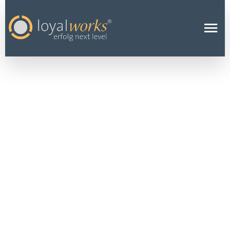
SIGNALE AUF
DEM WEG
ZUR
SELBSTVERST
ÄNDLICHKEIT
14 NOVEMBER 2023
LOYAL BLOG
Wie Frauen souverän in Führung