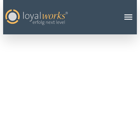
LOYALITÄT IN
FAMILIENUNT
ERNEHMEN
(WELT DER
FERTIGUNG)
1 FEBRUAR 2023
PRESSE
Für die Rubrik 'Menschen und