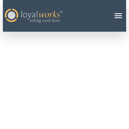
NEUE
EMPOWERME
NT-
PLATTFORM
FÜR
WIRTSCHAFTS
FRAUEN
25 AUGUST 2020
PRESSE
Seit 2016 organisieren
Dr. Martina